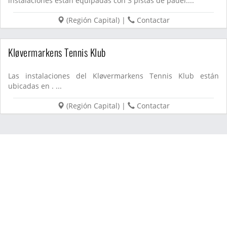
instalaciones están equipadas con 3 pistas de pádel....
(
Región Capital
)
|
Contactar
Kløvermarkens Tennis Klub
Las instalaciones del Kløvermarkens Tennis Klub están
ubicadas en . ...
(
Región Capital
)
|
Contactar